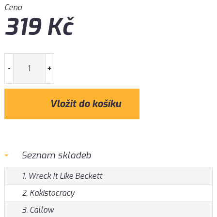
Cena
319
Kč
-
+
Seznam skladeb
1. Wreck It Like Beckett
2. Kakistocracy
3. Callow