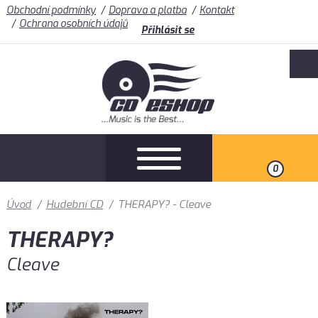
Obchodní podmínky
Doprava a platba
Kontakt
Ochrana osobních údajů
Přihlásit se
0
Úvod
/
Hudební CD
/
THERAPY? - Cleave
THERAPY?
Cleave