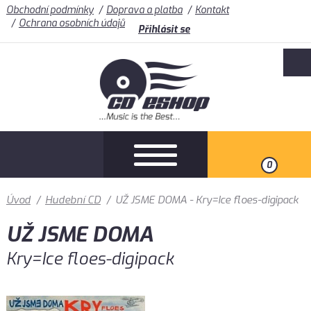
Obchodní podmínky
Doprava a platba
Kontakt
Ochrana osobních údajů
Přihlásit se
0
Úvod
/
Hudební CD
/
UŽ JSME DOMA - Kry=Ice floes-digipack
UŽ JSME DOMA
Kry=Ice floes-digipack