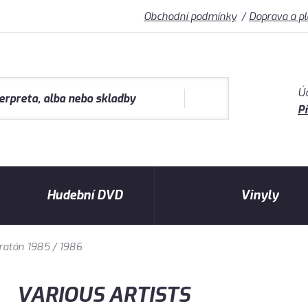
Obchodní podmínky
Doprava a p
Ú
Př
Hudební DVD
Vinyly
atón 1985 / 1986
VARIOUS ARTISTS