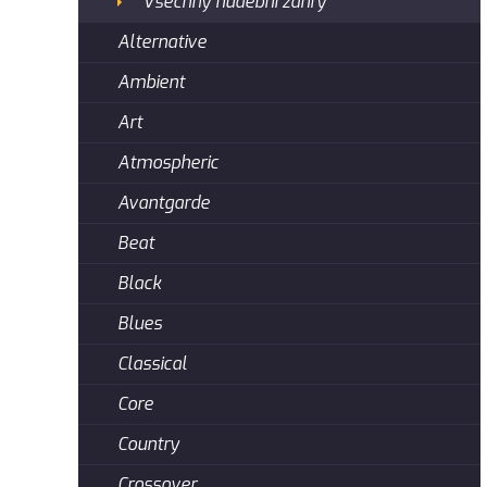
Všechny hudební žánry
Alternative
Ambient
Art
Atmospheric
Avantgarde
Beat
Black
Blues
Classical
Core
Country
Crossover