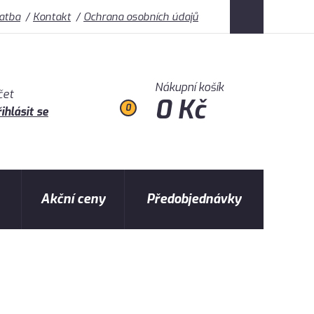
latba
Kontakt
Ochrana osobních údajů
Nákupní košík
čet
0 Kč
0
ihlásit se
Akční ceny
Předobjednávky