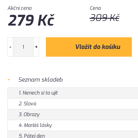
Akční cena
Cena
279
Kč
309
Kč
-
+
Seznam skladeb
1. Nenech si to ujít
2. Slova
3. Obrazy
4. Mariáš lásky
5. Pátej den