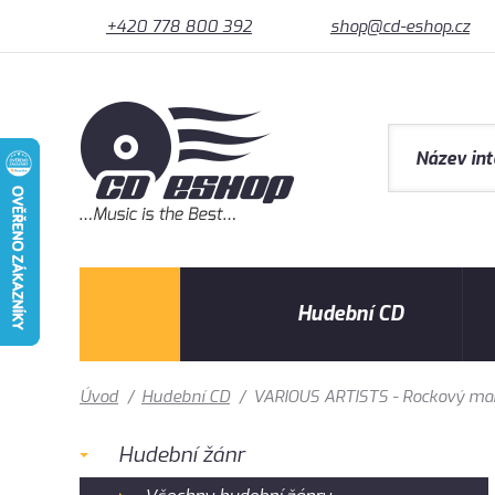
+420 778 800 392
shop@cd-eshop.cz
Hudební CD
Úvod
/
Hudební CD
/
VARIOUS ARTISTS - Rockový mar
Hudební žánr