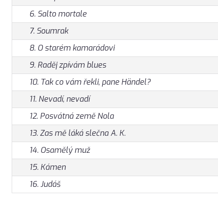
6. Salto mortale
7. Soumrak
8. O starém kamarádovi
9. Raděj zpívám blues
10. Tak co vám řekli, pane Händel?
11. Nevadí, nevadí
12. Posvátná země Nola
13. Zas mě láká slečna A. K.
14. Osamělý muž
15. Kámen
16. Judáš