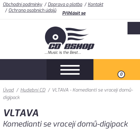
Obchodní podmínky
Doprava a platba
Kontakt
Ochrana osobních údajů
Přihlásit se
0
Úvod
/
Hudební CD
/
VLTAVA - Komedianti se vracejí domů-
digipack
VLTAVA
Komedianti se vracejí domů-digipack