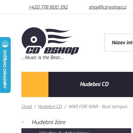
+420 778 800 392
shop@cd-eshop.cz
Hudební CD
Úvod
/
Hudební CD
/
WAR FOR WAR - Illud tempus
Hudební žánr