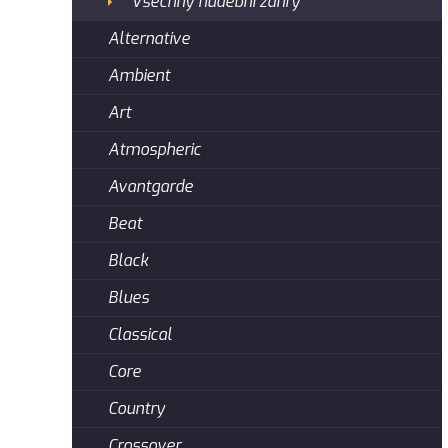
Všechny hudební žánry
Alternative
Ambient
Art
Atmospheric
Avantgarde
Beat
Black
Blues
Classical
Core
Country
Crossover