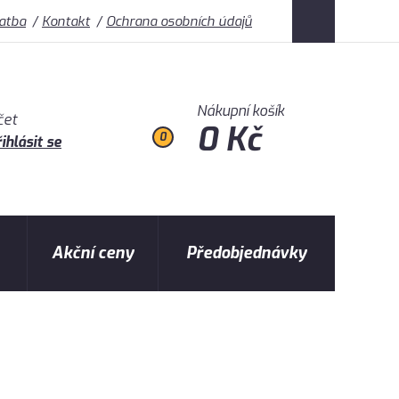
latba
Kontakt
Ochrana osobních údajů
Nákupní košík
čet
0 Kč
0
ihlásit se
Akční ceny
Předobjednávky