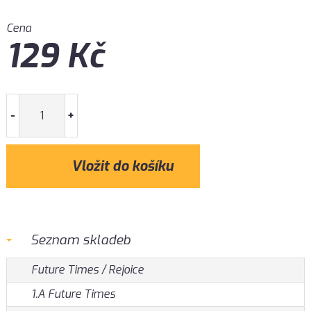
Cena
129
Kč
-
+
Seznam skladeb
Future Times / Rejoice
1.A Future Times