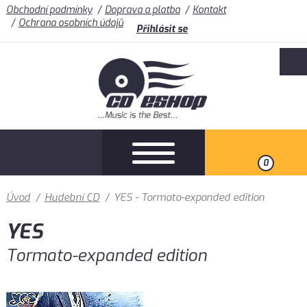
Obchodní podmínky
Doprava a platba
Kontakt
Ochrana osobních údajů
Přihlásit se
0
Úvod
/
Hudební CD
/
YES - Tormato-expanded edition
YES
Tormato-expanded edition