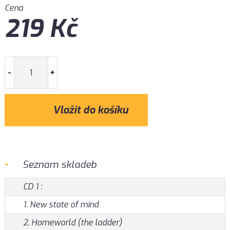
Cena
219
Kč
-
+
Seznam skladeb
CD 1 :
1. New state of mind
2. Homeworld (the ladder)