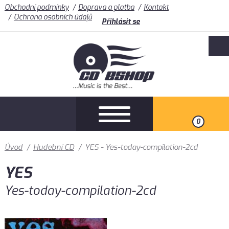
Obchodní podmínky
Doprava a platba
Kontakt
Ochrana osobních údajů
Přihlásit se
0
Úvod
/
Hudební CD
/
YES - Yes-today-compilation-2cd
YES
Yes-today-compilation-2cd