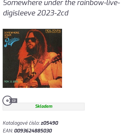
Somewhere under the rainbow-live-
digisleeve 2023-2cd
Skladem
Katalogové číslo:
z05490
EAN:
0093624885030