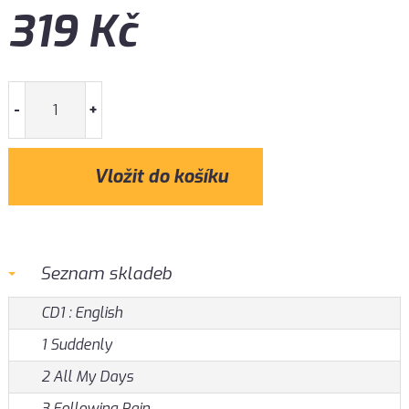
319
Kč
-
+
Seznam skladeb
CD1 : English
1 Suddenly
2 All My Days
3 Following Rain