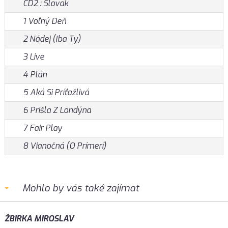
CD2 : Slovak
1 Voľný Deň
2 Nádej (Iba Ty)
3 Live
4 Plán
5 Aká Si Príťažlivá
6 Prišla Z Londýna
7 Fair Play
8 Vianočná (O Prímerí)
Mohlo by vás také zajímat
ŽBIRKA MIROSLAV