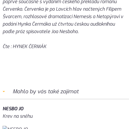
poprvé současně s vydáním českého překladu románu
Červenka. Červenka je po Lovcích hlav načtených Filipem
Švarcem, rozhlasové dramatizaci Nemesis a Netopýrovi v
podání Hynka Čermáka už čtvrtou českou audioknihou
podle próz spisovatele Joa Nesboho.
Čte : HYNEK ČERMÁK
Mohlo by vás také zajímat
NESBO JO
Krev na sněhu