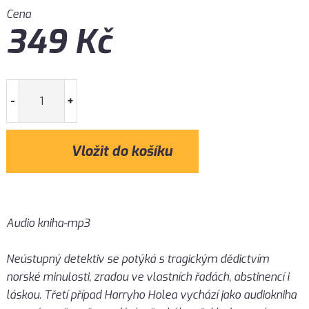
Cena
349
Kč
-
+
Audio kniha-mp3
Neústupný detektiv se potýká s tragickým dědictvím
norské minulosti, zradou ve vlastních řadách, abstinencí i
láskou. Třetí případ Harryho Holea vychází jako audiokniha