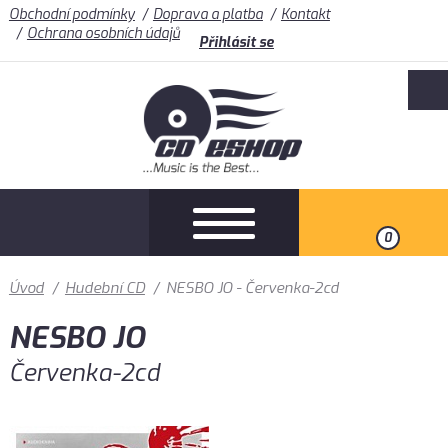
Obchodní podmínky
Doprava a platba
Kontakt
Ochrana osobních údajů
Přihlásit se
0
Úvod
/
Hudební CD
/
NESBO JO - Červenka-2cd
NESBO JO
Červenka-2cd