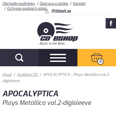
Obchodní podmínky
Doprava a platba
Kontakt
Ochrana osobních údajů
Přihlásit se
0
Úvod
/
Hudební CD
/
APOCALYPTICA - Plays Metallica vol.2-
digisleeve
APOCALYPTICA
Plays Metallica vol.2-digisleeve