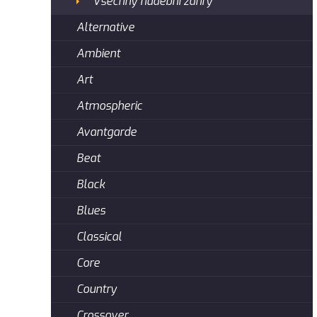
Všechny hudební žánry
Alternative
Ambient
Art
Atmospheric
Avantgarde
Beat
Black
Blues
Classical
Core
Country
Crossover