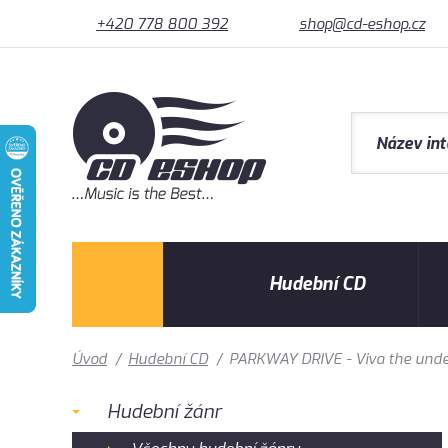
+420 778 800 392
shop@cd-eshop.cz
Hudební CD
Úvod
/
Hudební CD
/
PARKWAY DRIVE - Viva the unde
Hudební žánr