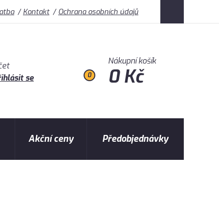
latba
Kontakt
Ochrana osobních údajů
Nákupní košík
čet
0 Kč
0
ihlásit se
Akční ceny
Předobjednávky