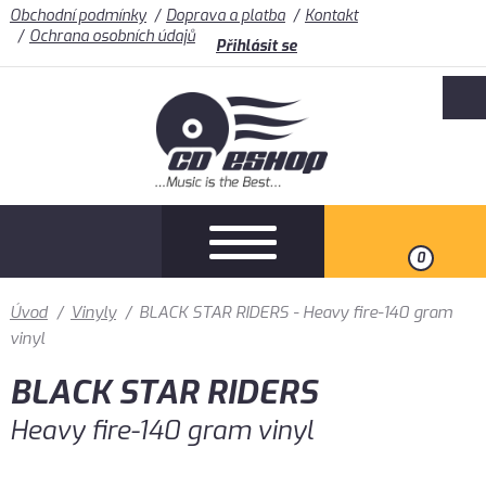
Obchodní podmínky
Doprava a platba
Kontakt
Ochrana osobních údajů
Přihlásit se
0
Úvod
/
Vinyly
/
BLACK STAR RIDERS - Heavy fire-140 gram
vinyl
BLACK STAR RIDERS
Heavy fire-140 gram vinyl