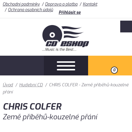
Obchodní podmínky
Doprava a platba
Kontakt
Ochrana osobních údajů
Přihlásit se
0
Úvod
/
Hudební CD
/
CHRIS COLFER - Země příběhů-kouzelné
přání
CHRIS COLFER
Země příběhů-kouzelné přání