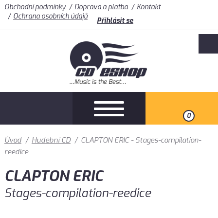
Obchodní podmínky
Doprava a platba
Kontakt
Ochrana osobních údajů
Přihlásit se
0
Úvod
/
Hudební CD
/
CLAPTON ERIC - Stages-compilation-
reedice
CLAPTON ERIC
Stages-compilation-reedice