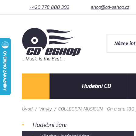
+420 778 800 392
shop@cd-eshop.cz
Hudební CD
Úvod
/
Vinyly
/
COLLEGIUM MUSICUM - On a ona-180 
Hudební žánr