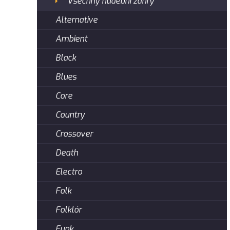
Všechny hudební žánry
Alternative
Ambient
Black
Blues
Core
Country
Crossover
Death
Electro
Folk
Folklór
Funk