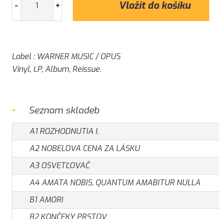
-
+
Label : WARNER MUSIC / OPUS
Vinyl, LP, Album, Reissue.
Seznam skladeb
A1 ROZHODNUTIA I.
A2 NOBELOVA CENA ZA LÁSKU
A3 OSVETĽOVAČ
A4 AMATA NOBIS, QUANTUM AMABITUR NULLA
B1 AMORI
B2 KONČEKY PRSTOV