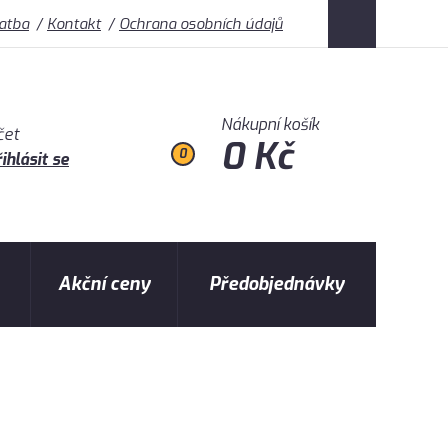
latba
Kontakt
Ochrana osobních údajů
Nákupní košík
čet
0 Kč
0
ihlásit se
Akční ceny
Předobjednávky