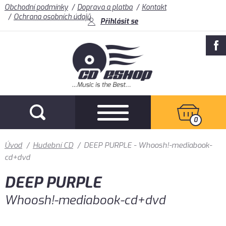
Obchodní podmínky
Doprava a platba
Kontakt
Ochrana osobních údajů
Přihlásit se
0
Úvod
/
Hudební CD
/
DEEP PURPLE - Whoosh!-mediabook-
cd+dvd
DEEP PURPLE
Whoosh!-mediabook-cd+dvd