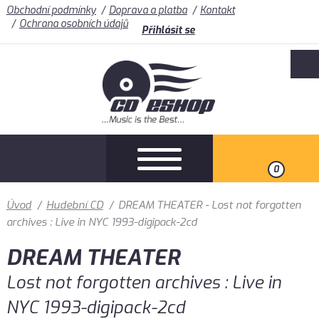
Obchodní podmínky
Doprava a platba
Kontakt
Ochrana osobních údajů
Přihlásit se
0
Úvod
/
Hudební CD
/
DREAM THEATER - Lost not forgotten
archives : Live in NYC 1993-digipack-2cd
DREAM THEATER
Lost not forgotten archives : Live in
NYC 1993-digipack-2cd