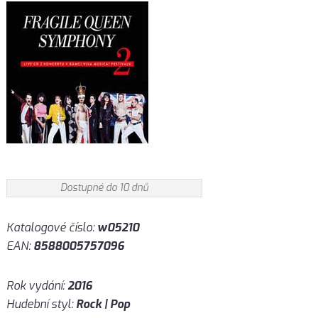
Dostupné do 10 dnů
Katalogové číslo:
w05210
EAN:
8588005757096
Rok vydání:
2016
Hudební styl:
Rock | Pop