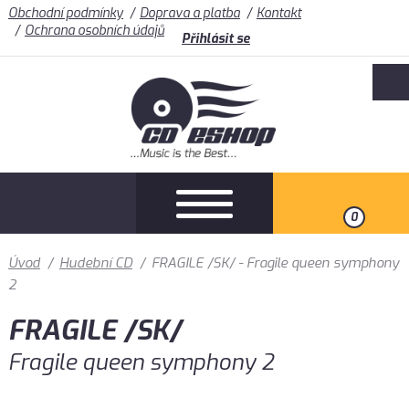
Obchodní podmínky
Doprava a platba
Kontakt
Ochrana osobních údajů
Přihlásit se
0
Úvod
/
Hudební CD
/
FRAGILE /SK/ - Fragile queen symphony
2
FRAGILE /SK/
Fragile queen symphony 2