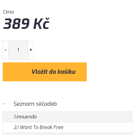
Cena
389
Kč
-
+
Seznam skladeb
1.Innuendo
2.I Want To Break Free