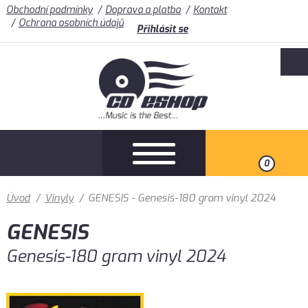
Obchodní podmínky
Doprava a platba
Kontakt
Ochrana osobních údajů
Přihlásit se
0
Úvod
/
Vinyly
/
GENESIS - Genesis-180 gram vinyl 2024
GENESIS
Genesis-180 gram vinyl 2024