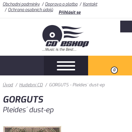
Obchodní podmínky
Doprava a platba
Kontakt
Ochrana osobních údajů
Přihlásit se
0
Úvod
/
Hudební CD
/
GORGUTS - Pleides´ dust-ep
GORGUTS
Pleides´ dust-ep