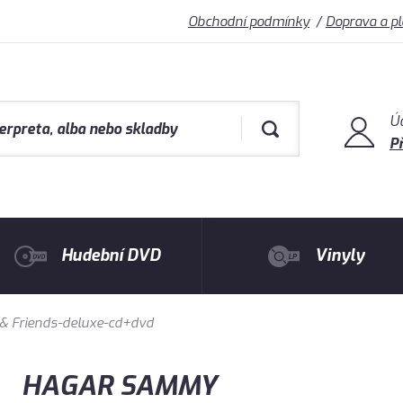
Obchodní podmínky
Doprava a p
Ú
Př
Hudební DVD
Vinyly
 Friends-deluxe-cd+dvd
HAGAR SAMMY