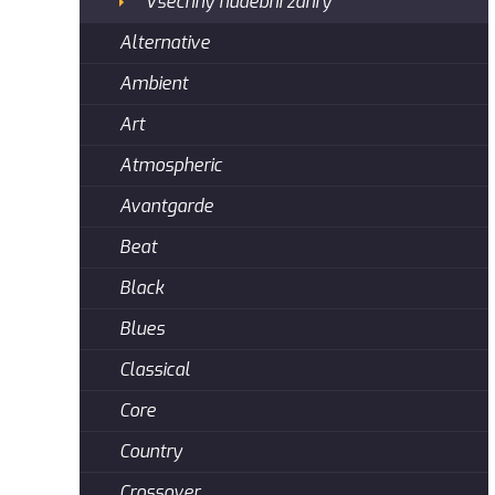
Všechny hudební žánry
Alternative
Ambient
Art
Atmospheric
Avantgarde
Beat
Black
Blues
Classical
Core
Country
Crossover