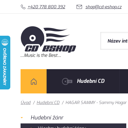
+420 778 800 392
shop@cd-eshop.cz
Hudební CD
Úvod
/
Hudební CD
/
HAGAR SAMMY - Sammy Hagar &
Hudební žánr