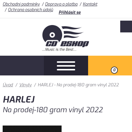
Obchodní podmínky
Doprava a platba
Kontakt
Ochrana osobních údajů
Přihlásit se
0
Úvod
/
Vinyly
/
HARLEJ - Na prodej-180 gram vinyl 2022
HARLEJ
Na prodej-180 gram vinyl 2022