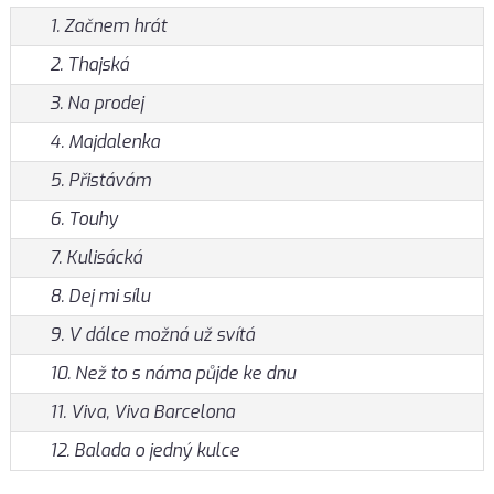
1. Začnem hrát
2. Thajská
3. Na prodej
4. Majdalenka
5. Přistávám
6. Touhy
7. Kulisácká
8. Dej mi sílu
9. V dálce možná už svítá
10. Než to s náma půjde ke dnu
11. Viva, Viva Barcelona
12. Balada o jedný kulce