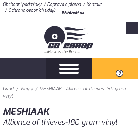
Obchodní podmínky
Doprava a platba
Kontakt
Ochrana osobních údajů
Přihlásit se
0
Úvod
/
Vinyly
/
MESHIAAK - Alliance of thieves-180 gram
vinyl
MESHIAAK
Alliance of thieves-180 gram vinyl