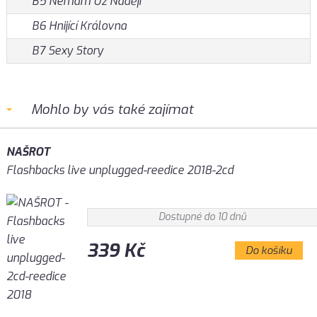
B5 Nemám Už Naději
B6 Hnijící Královna
B7 Sexy Story
Mohlo by vás také zajímat
NAŠROT
Flashbacks live unplugged-reedice 2018-2cd
Dostupné do 10 dnů
339 Kč
Do košíku