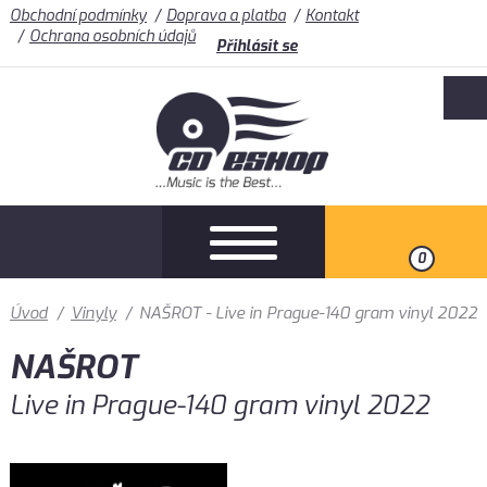
Obchodní podmínky
Doprava a platba
Kontakt
Ochrana osobních údajů
Přihlásit se
0
Úvod
/
Vinyly
/
NAŠROT - Live in Prague-140 gram vinyl 2022
NAŠROT
Live in Prague-140 gram vinyl 2022