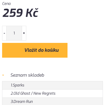
Cena
259
Kč
-
+
Seznam skladeb
1.Sparks
2.Old Ghost / New Regrets
3.Dream Run