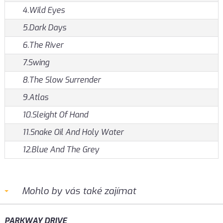
4.Wild Eyes
5.Dark Days
6.The River
7.Swing
8.The Slow Surrender
9.Atlas
10.Sleight Of Hand
11.Snake Oil And Holy Water
12.Blue And The Grey
Mohlo by vás také zajímat
PARKWAY DRIVE