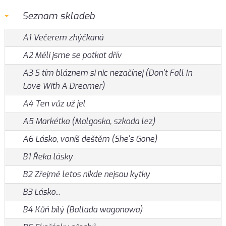
Seznam skladeb
A1 Večerem zhýčkaná
A2 Měli jsme se potkat dřív
A3 S tím bláznem si nic nezačínej (Don't Fall In
Love With A Dreamer)
A4 Ten vůz už jel
A5 Markétka (Malgoska, szkoda lez)
A6 Lásko, voníš deštěm (She's Gone)
B1 Řeka lásky
B2 Zřejmě letos nikde nejsou kytky
B3 Lásko...
B4 Kůň bílý (Ballada wagonowa)