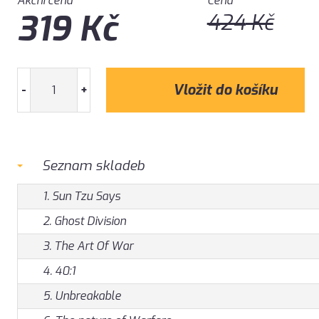
Akční cena
Cena
319
Kč
424
Kč
-
+
Seznam skladeb
1. Sun Tzu Says
2. Ghost Division
3. The Art Of War
4. 40:1
5. Unbreakable