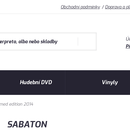
Obchodní podmínky
Doprava a p
Ú
Př
Hudební DVD
Vinyly
med edition 2014
SABATON