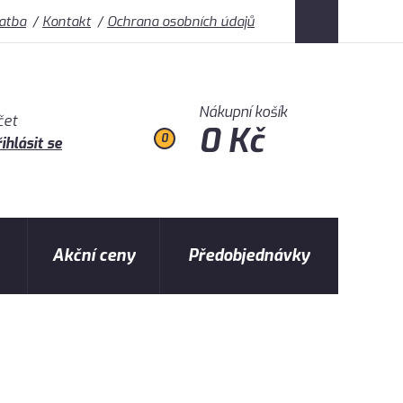
latba
Kontakt
Ochrana osobních údajů
Nákupní košík
čet
0 Kč
0
ihlásit se
Akční ceny
Předobjednávky