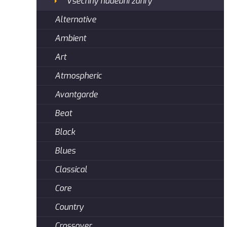
Všechny hudební žánry
Alternative
Ambient
Art
Atmospheric
Avantgarde
Beat
Black
Blues
Classical
Core
Country
Crossover