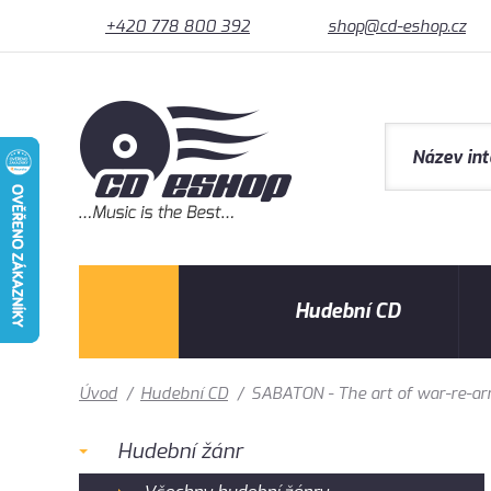
+420 778 800 392
shop@cd-eshop.cz
Hudební CD
Úvod
/
Hudební CD
/
SABATON - The art of war-re-ar
Hudební žánr