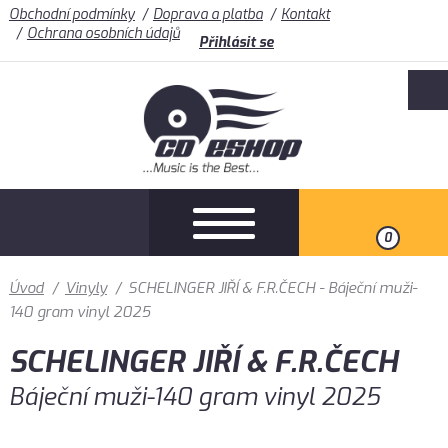
Obchodní podmínky
Doprava a platba
Kontakt
Ochrana osobních údajů
Přihlásit se
0
Úvod
/
Vinyly
/
SCHELINGER JIŘÍ & F.R.ČECH - Báječní muži-
140 gram vinyl 2025
SCHELINGER JIŘÍ & F.R.ČECH
Báječní muži-140 gram vinyl 2025