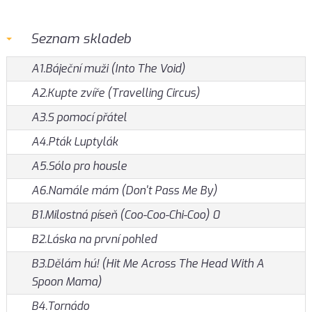
Seznam skladeb
A1.Báječní muži (Into The Void)
A2.Kupte zvíře (Travelling Circus)
A3.S pomocí přátel
A4.Pták Luptylák
A5.Sólo pro housle
A6.Namále mám (Don't Pass Me By)
B1.Milostná píseň (Coo-Coo-Chi-Coo) 0
B2.Láska na první pohled
B3.Dělám hú! (Hit Me Across The Head With A
Spoon Mama)
B4.Tornádo