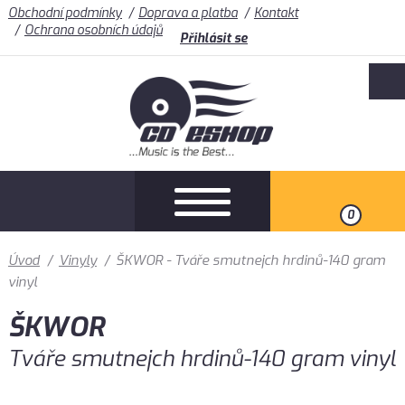
Obchodní podmínky
Doprava a platba
Kontakt
Ochrana osobních údajů
Přihlásit se
0
Úvod
/
Vinyly
/
ŠKWOR - Tváře smutnejch hrdinů-140 gram
vinyl
ŠKWOR
Tváře smutnejch hrdinů-140 gram vinyl