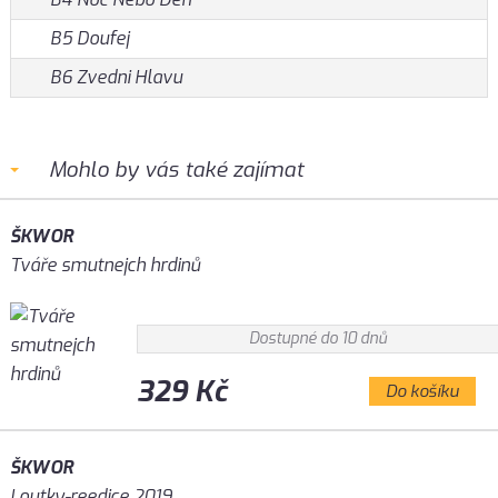
B5 Doufej
B6 Zvedni Hlavu
Mohlo by vás také zajímat
ŠKWOR
Tváře smutnejch hrdinů
Dostupné do 10 dnů
329 Kč
Do košíku
ŠKWOR
Loutky-reedice 2019