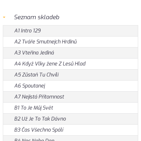
Seznam skladeb
A1 Intro 129
A2 Tváře Smutnejch Hrdinů
A3 Vteřina Jediná
A4 Když Vlky žene Z Lesů Hlad
A5 Zůstaň Tu Chvíli
A6 Spoutanej
A7 Nejistá Přítomnost
B1 To Je Můj Svět
B2 Už Je To Tak Dávno
B3 Čas Všechno Spálí
B4 Noc Nebo Den