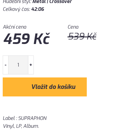
Hudební styl:
Metal | Crossover
Celkový čas:
42:06
Akční cena
Cena
459
Kč
539
Kč
-
+
Label : SUPRAPHON
Vinyl, LP, Album.