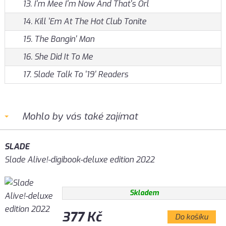
13. I'm Mee I'm Now And That's Orl
14. Kill 'Em At The Hot Club Tonite
15. The Bangin' Man
16. She Did It To Me
17. Slade Talk To '19' Readers
Mohlo by vás také zajímat
SLADE
Slade Alive!-digibook-deluxe edition 2022
Skladem
377 Kč
Do košíku