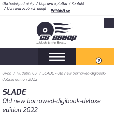
Obchodní podmínky
Doprava a platba
Kontakt
Ochrana osobních údajů
Přihlásit se
0
Úvod
/
Hudební CD
/
SLADE - Old new borrowed-digibook-
deluxe edition 2022
SLADE
Old new borrowed-digibook-deluxe
edition 2022