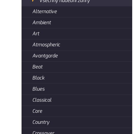
Všechny hudební žánry
Alternative
Ambient
Art
Atmospheric
Avantgarde
Beat
Black
Blues
Classical
Core
Country
Crossover