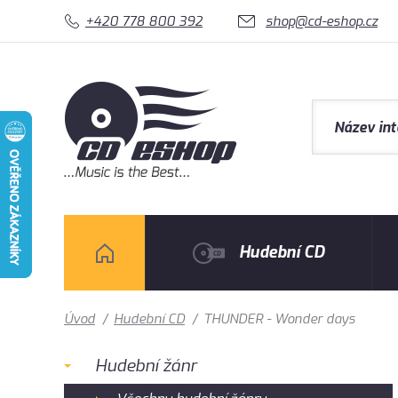
+420 778 800 392
shop@cd-eshop.cz
Hudební CD
Úvod
/
Hudební CD
/
THUNDER - Wonder days
Hudební žánr