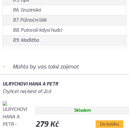
B6. Gruzínská
B7. Půlnoční lidé
B8. Putovali kdysi hudci
B9. Modlitba
Mohlo by vás také zajímat
ULRYCHOVI HANA A PETR
Čtyřicet nej-best of-2cd
Skladem
279 Kč
Do košíku