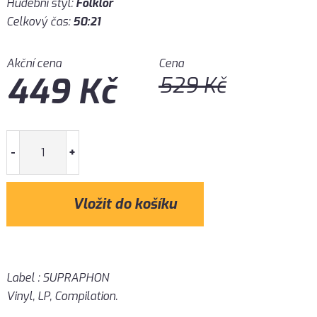
Hudební styl:
Folklór
Celkový čas:
50:21
Akční cena
Cena
449
Kč
529
Kč
-
+
Label : SUPRAPHON
Vinyl, LP, Compilation.