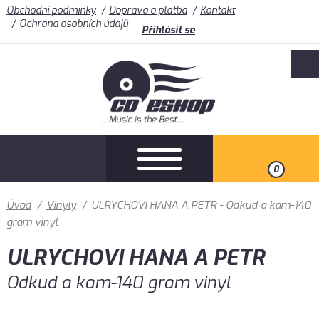
Obchodní podmínky
Doprava a platba
Kontakt
Ochrana osobních údajů
Přihlásit se
0
Úvod
/
Vinyly
/
ULRYCHOVI HANA A PETR - Odkud a kam-140
gram vinyl
ULRYCHOVI HANA A PETR
Odkud a kam-140 gram vinyl