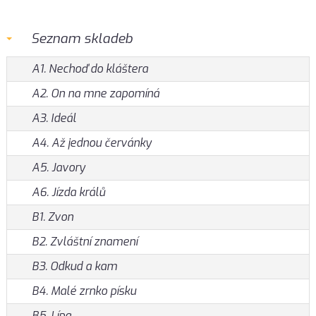
Seznam skladeb
A1. Nechoď do kláštera
A2. On na mne zapomíná
A3. Ideál
A4. Až jednou červánky
A5. Javory
A6. Jízda králů
B1. Zvon
B2. Zvláštní znamení
B3. Odkud a kam
B4. Malé zrnko písku
B5. Lípa