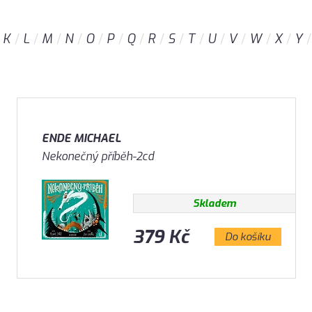
K
L
M
N
O
P
Q
R
S
T
U
V
W
X
Y
ENDE MICHAEL
Nekonečný příběh-2cd
Skladem
379 Kč
Do košíku