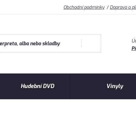
Obchodní podmínky
Doprava a p
Ú
Př
Hudební DVD
Vinyly