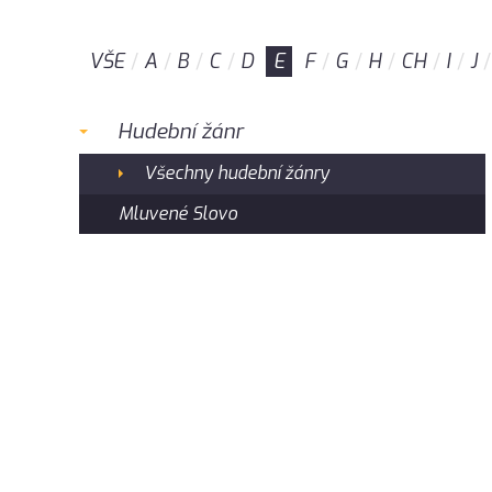
VŠE
A
B
C
D
E
F
G
H
CH
I
J
Hudební žánr
Všechny hudební žánry
Mluvené Slovo