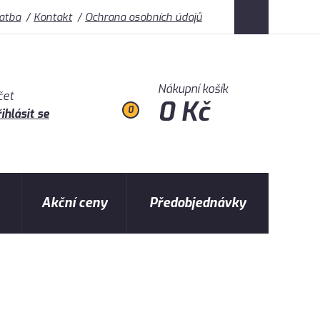
latba
Kontakt
Ochrana osobních údajů
Nákupní košík
čet
0 Kč
0
ihlásit se
Akční ceny
Předobjednávky