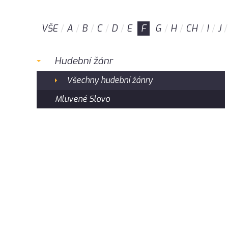
VŠE
A
B
C
D
E
F
G
H
CH
I
J
Hudební žánr
Všechny hudební žánry
Mluvené Slovo