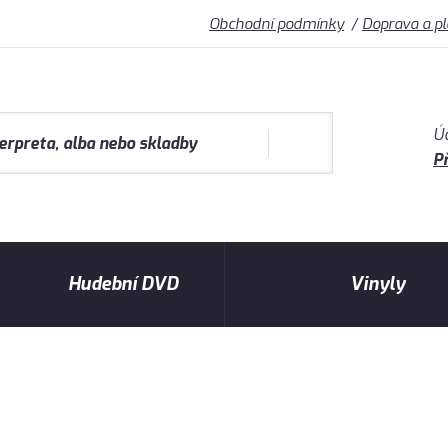
Obchodní podmínky
Doprava a p
Ú
Př
Hudební DVD
Vinyly