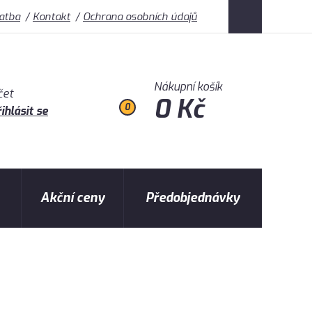
latba
Kontakt
Ochrana osobních údajů
Nákupní košík
čet
0 Kč
0
ihlásit se
Akční ceny
Předobjednávky