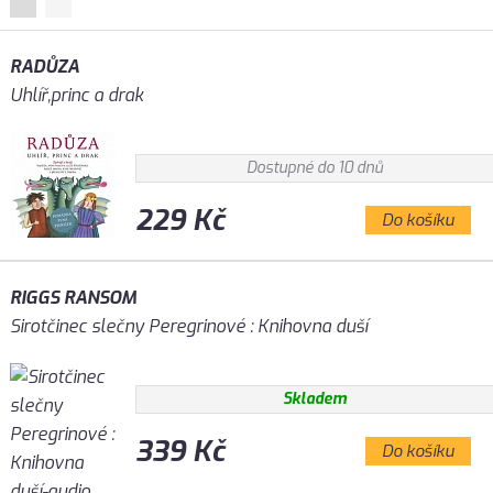
RADŮZA
Uhlíř,princ a drak
Dostupné do 10 dnů
229 Kč
Do košíku
RIGGS RANSOM
Sirotčinec slečny Peregrinové : Knihovna duší
Skladem
339 Kč
Do košíku