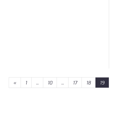
«
1
...
10
...
17
18
19