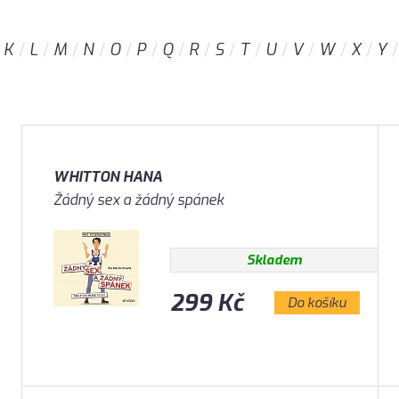
K
L
M
N
O
P
Q
R
S
T
U
V
W
X
Y
WHITTON HANA
Žádný sex a žádný spánek
Skladem
299 Kč
Do košíku