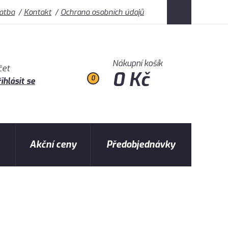
latba
Kontakt
Ochrana osobních údajů
Nákupní košík
čet
0 Kč
0
ihlásit se
Akční ceny
Předobjednávky