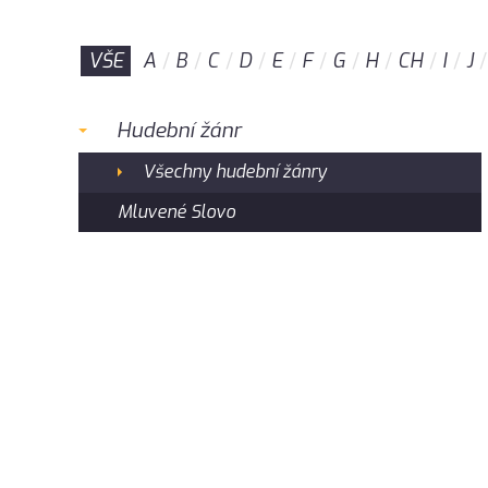
VŠE
A
B
C
D
E
F
G
H
CH
I
J
Hudební žánr
Všechny hudební žánry
Mluvené Slovo