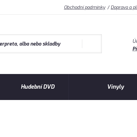
Obchodní podmínky
Doprava a p
Ú
Př
Hudební DVD
Vinyly