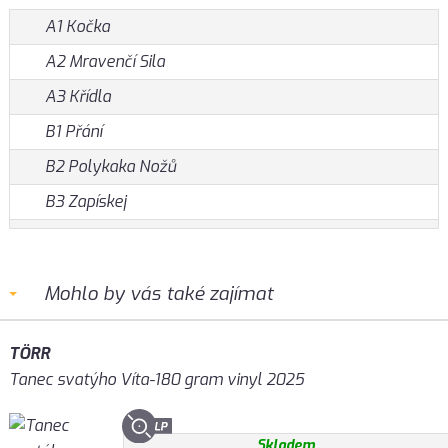
A1 Kočka
A2 Mravenčí Sila
A3 Křídla
B1 Přání
B2 Polykaka Nožů
B3 Zapískej
Mohlo by vás také zajímat
TÖRR
Tanec svatýho Víta-180 gram vinyl 2025
Skladem