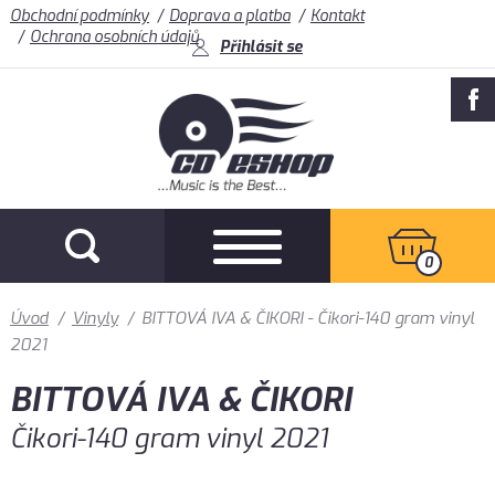
Obchodní podmínky
Doprava a platba
Kontakt
Ochrana osobních údajů
Přihlásit se
0
Úvod
/
Vinyly
/
BITTOVÁ IVA & ČIKORI - Čikori-140 gram vinyl
2021
BITTOVÁ IVA & ČIKORI
Čikori-140 gram vinyl 2021