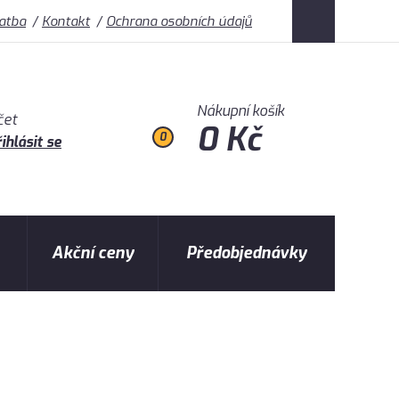
latba
Kontakt
Ochrana osobních údajů
Nákupní košík
čet
0 Kč
0
ihlásit se
Akční ceny
Předobjednávky