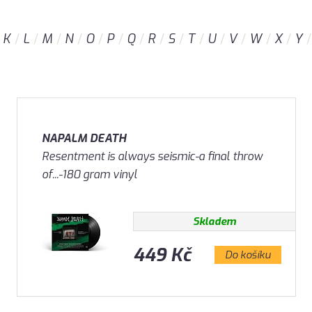
K
L
M
N
O
P
Q
R
S
T
U
V
W
X
Y
NAPALM DEATH
Resentment is always seismic-a final throw
of...-180 gram vinyl
Skladem
449 Kč
Do košíku