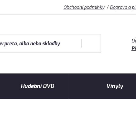
Obchodní podmínky
Doprava a p
Ú
Př
Hudební DVD
Vinyly