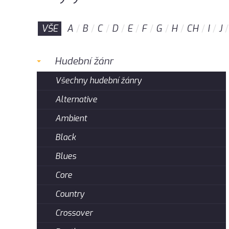
VŠE
A
B
C
D
E
F
G
H
CH
I
J
Hudební žánr
Všechny hudební žánry
Alternative
Ambient
Black
Blues
Core
Country
Crossover