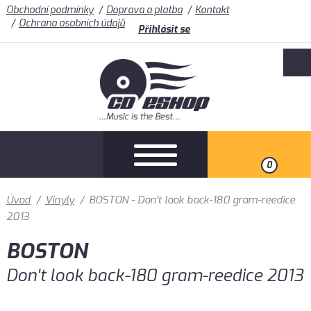
Obchodní podmínky
Doprava a platba
Kontakt
Ochrana osobních údajů
Přihlásit se
0
Úvod
/
Vinyly
/
BOSTON - Don't look back-180 gram-reedice
2013
BOSTON
Don't look back-180 gram-reedice 2013