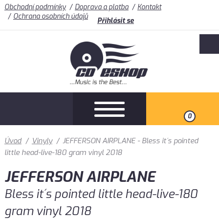
Obchodní podmínky
Doprava a platba
Kontakt
Ochrana osobních údajů
Přihlásit se
0
Úvod
/
Vinyly
/
JEFFERSON AIRPLANE - Bless it´s pointed
little head-live-180 gram vinyl 2018
JEFFERSON AIRPLANE
Bless it´s pointed little head-live-180
gram vinyl 2018