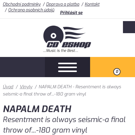
Obchodní podmínky
Doprava a platba
Kontakt
Ochrana osobních údajů
Přihlásit se
0
Úvod
/
Vinyly
/
NAPALM DEATH - Resentment is always
seismic-a final throw of...-180 gram vinyl
NAPALM DEATH
Resentment is always seismic-a final
throw of...-180 gram vinyl