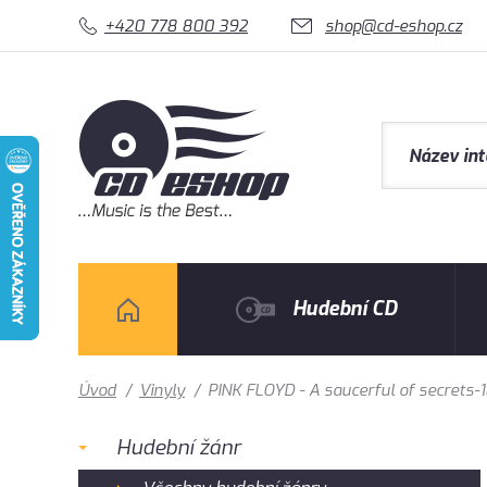
+420 778 800 392
shop@cd-eshop.cz
Hudební CD
Úvod
/
Vinyly
/
PINK FLOYD - A saucerful of secrets
Hudební žánr