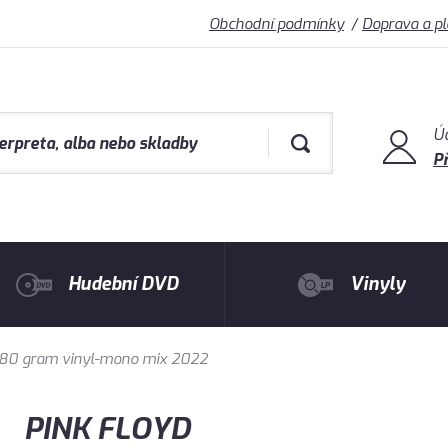
Obchodní podmínky
Doprava a p
Ú
Př
Hudební DVD
Vinyly
-180 gram vinyl-mono mix 2022
PINK FLOYD