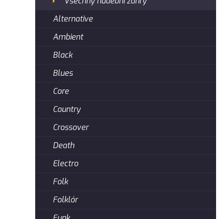
Všechny hudební žánry
Alternative
Ambient
Black
Blues
Core
Country
Crossover
Death
Electro
Folk
Folklór
Funk