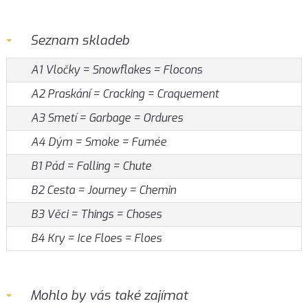
Seznam skladeb
A1 Vločky = Snowflakes = Flocons
A2 Praskání = Cracking = Craquement
A3 Smetí = Garbage = Ordures
A4 Dým = Smoke = Fumée
B1 Pád = Falling = Chute
B2 Cesta = Journey = Chemin
B3 Věci = Things = Choses
B4 Kry = Ice Floes = Floes
Mohlo by vás také zajímat