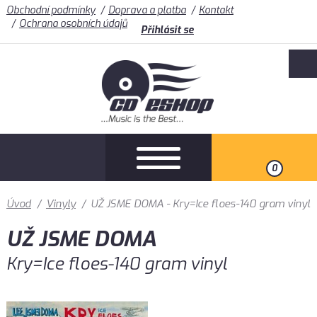
Obchodní podmínky
Doprava a platba
Kontakt
Ochrana osobních údajů
Přihlásit se
0
Úvod
/
Vinyly
/
UŽ JSME DOMA - Kry=Ice floes-140 gram vinyl
UŽ JSME DOMA
Kry=Ice floes-140 gram vinyl