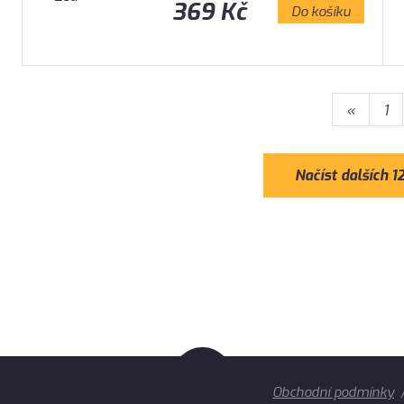
369 Kč
Do košíku
«
1
Načíst dalších 1
Obchodní podmínky