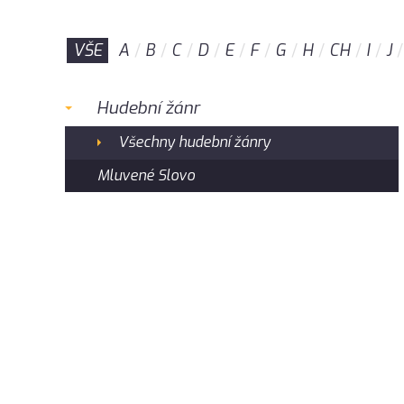
VŠE
A
B
C
D
E
F
G
H
CH
I
J
Hudební žánr
Všechny hudební žánry
Mluvené Slovo