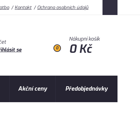
latba
Kontakt
Ochrana osobních údajů
Nákupní košík
čet
0 Kč
0
ihlásit se
Akční ceny
Předobjednávky