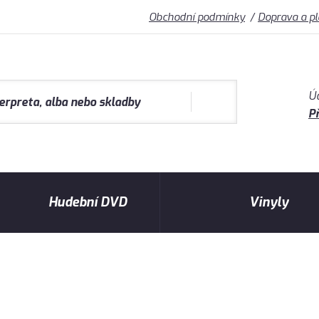
Obchodní podmínky
Doprava a p
Ú
Př
Hudební DVD
Vinyly