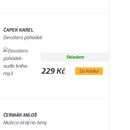
ČAPEK KAREL
Devatero pohádek
Skladem
229 Kč
Do košíku
ČERMÁK MILOŠ
Muži,co zírají na ženy