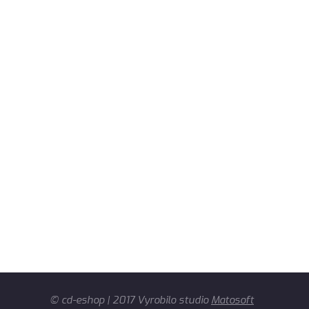
© cd-eshop | 2017 Vyrobilo studio
Matosoft