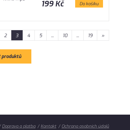
199 Kč
Do košíku
2
3
4
5
...
10
...
19
»
2 produktů
Doprava a platba
Kontakt
Ochrana osobních údajů