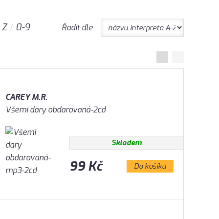
Z
0-9
Řadit dle
CAREY M.R.
Všemi dary obdarovaná-2cd
Skladem
99 Kč
Do košíku