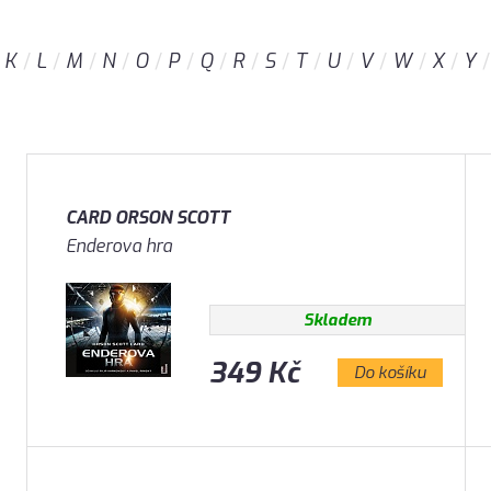
K
L
M
N
O
P
Q
R
S
T
U
V
W
X
Y
CARD ORSON SCOTT
Enderova hra
Skladem
349 Kč
Do košíku