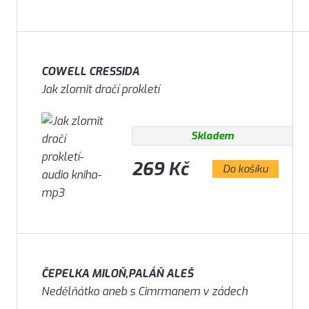
COWELL CRESSIDA
Jak zlomit dračí prokletí
Skladem
269 Kč
Do košíku
ČEPELKA MILOŇ,PALÁŇ ALEŠ
Nedělňátko aneb s Cimrmanem v zádech