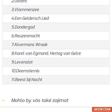
2.Ostara
3.Vlammenzee
4.Een Geldersch Lied
5.Dondergod
6.Reuzenmacht
7.Alvermans Wraak
8.Karel van Egmond, Hertog van Gelre
9.Levenslot
10.Deemsternis
11.Beest bij Nacht
Mohlo by vás také zajímat
AKČNÍ CENA