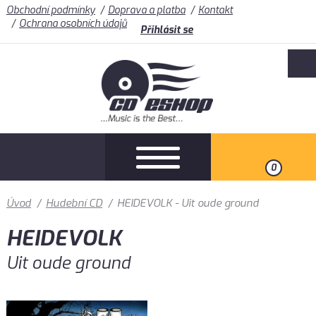
Obchodní podmínky
Doprava a platba
Kontakt
Ochrana osobních údajů
Přihlásit se
0
Úvod
/
Hudební CD
/
HEIDEVOLK - Uit oude ground
HEIDEVOLK
Uit oude ground