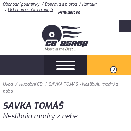
Obchodní podmínky
Doprava a platba
Kontakt
Ochrana osobních údajů
Přihlásit se
0
Úvod
/
Hudební CD
/
SAVKA TOMÁŠ - Neslibuju modrý z
nebe
SAVKA TOMÁŠ
Neslibuju modrý z nebe