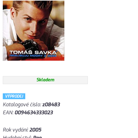
Skladem
VÝPRODEJ
Katalogové číslo:
z08483
EAN:
0094634333023
Rok vydání:
2005
Hudební styl:
Pop