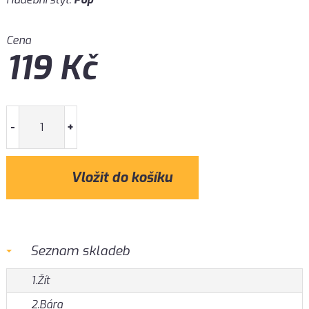
Cena
119
Kč
-
+
Seznam skladeb
1.Žít
2.Bára