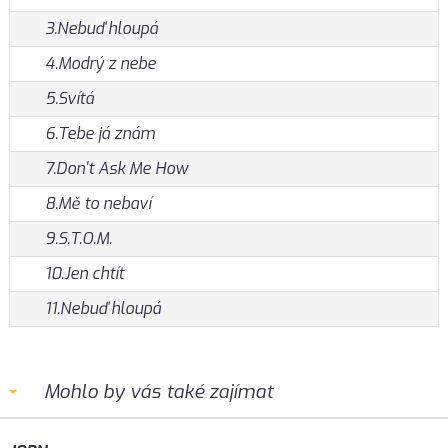
3.Nebuď hloupá
4.Modrý z nebe
5.Svítá
6.Tebe já znám
7.Don't Ask Me How
8.Mě to nebaví
9.S.T.O.M.
10.Jen chtít
11.Nebuď hloupá
Mohlo by vás také zajímat