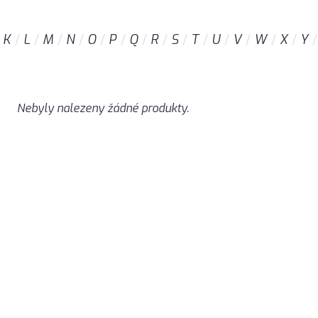
K
L
M
N
O
P
Q
R
S
T
U
V
W
X
Y
Nebyly nalezeny žádné produkty.