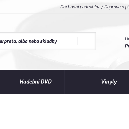
Obchodní podmínky
Doprava a p
Ú
Př
Hudební DVD
Vinyly