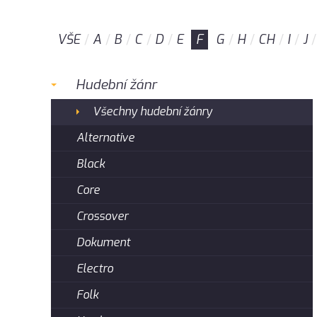
VŠE
A
B
C
D
E
F
G
H
CH
I
J
Hudební žánr
Všechny hudební žánry
Alternative
Black
Core
Crossover
Dokument
Electro
Folk