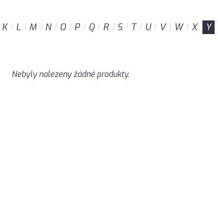
K
L
M
N
O
P
Q
R
S
T
U
V
W
X
Y
Nebyly nalezeny žádné produkty.