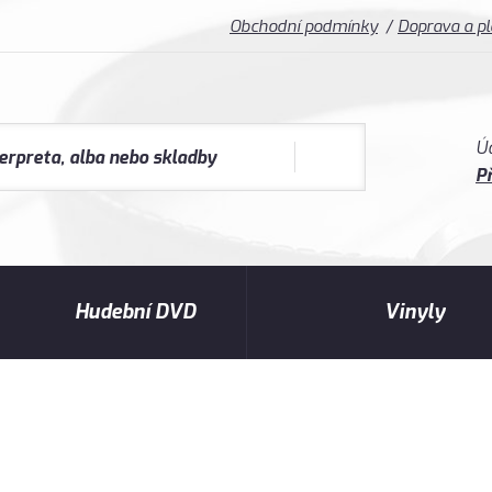
Obchodní podmínky
Doprava a p
Ú
Př
Hudební DVD
Vinyly