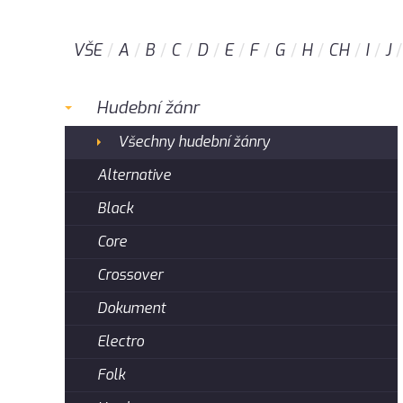
VŠE
A
B
C
D
E
F
G
H
CH
I
J
Hudební žánr
Všechny hudební žánry
Alternative
Black
Core
Crossover
Dokument
Electro
Folk