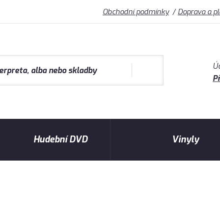
Obchodní podmínky
Doprava a p
Ú
Př
Hudební DVD
Vinyly