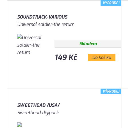
VÝPRODEJ
SOUNDTRACK-VARIOUS
Universal soldier-the return
Skladem
149 Kč
Do košíku
VÝPRODEJ
SWEETHEAD /USA/
Sweethead-digipack