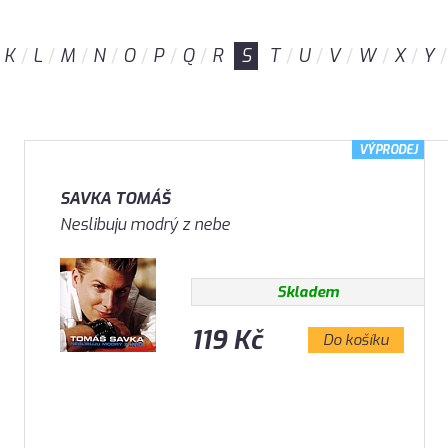
K
L
M
N
O
P
Q
R
S
T
U
V
W
X
Y
VÝPRODEJ
SAVKA TOMÁŠ
Neslibuju modrý z nebe
Skladem
119 Kč
Do košíku