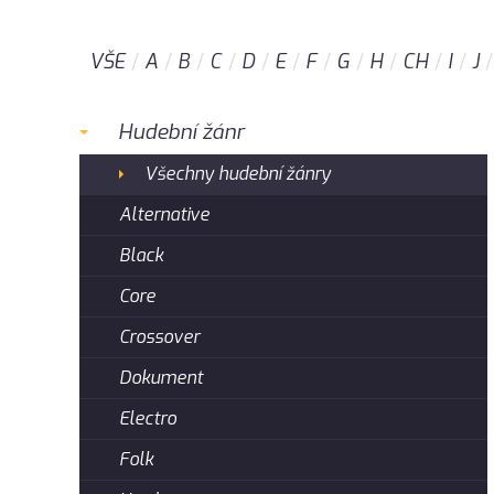
VŠE
A
B
C
D
E
F
G
H
CH
I
J
Hudební žánr
Všechny hudební žánry
Alternative
Black
Core
Crossover
Dokument
Electro
Folk