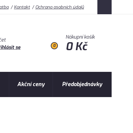
latba
Kontakt
Ochrana osobních údajů
Nákupní košík
čet
0 Kč
0
ihlásit se
Akční ceny
Předobjednávky